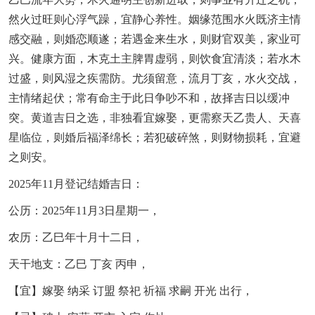
然火过旺则心浮气躁，宜静心养性。姻缘范围水火既济主情
感交融，则婚恋顺遂；若遇金来生水，则财官双美，家业可
兴。健康方面，木克土主脾胃虚弱，则饮食宜清淡；若水木
过盛，则风湿之疾需防。尤须留意，流月丁亥，水火交战，
主情绪起伏；常有命主于此日争吵不和，故择吉日以缓冲
突。黄道吉日之选，非独看宜嫁娶，更需察天乙贵人、天喜
星临位，则婚后福泽绵长；若犯破碎煞，则财物损耗，宜避
之则安。
2025年11月登记结婚吉日：
公历：2025年11月3日星期一，
农历：乙巳年十月十二日，
天干地支：乙巳 丁亥 丙申，
【宜】嫁娶 纳采 订盟 祭祀 祈福 求嗣 开光 出行，