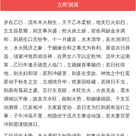
立即测算
岁在乙巳，流年木火相生，天干乙木柔韧，地支巳火炽烈，
主文昌星耀，则文事兴盛；然火炎土燥，若命局缺金水调
和，则易生口舌纷争。十一月建亥，水木清华，亥水润泽巳
火，水火既济之象，于姻缘合和之事尤为有利。黄道吉日择
选，须避冲煞而就吉神，合男女八字以定乾坤。流年大运测
算，乙巳年逢天德贵人临门，主婚嫁喜事频仍；若日柱得
地，则夫妇和谐；若刑冲破害，则多生变故。神煞之中红鸾
星动于秋冬之交，主感情升华；然寡宿暗藏，若择日不当，
则易有孤寂之虞。五行生克链，木旺生火，火炎克金，需水
调候以平衡；故亥月水旺，能制火势，助姻缘稳固。干支互
动测算，巳亥相冲，主家庭变动，若日支为巳则易有远行之
事；子午冲虽不显，然隐伏于流月主事业动荡，若夫妻宫受
冲则需谨慎择日。
乙巳流年大势，木火通明主创新进取，则事业有升迁之机；