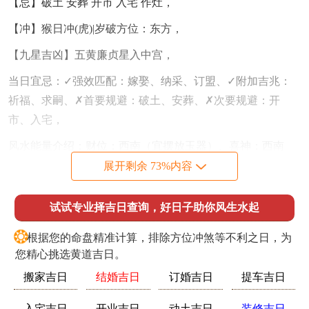
【忌】破土 安葬 开市 入宅 作灶，
【冲】猴日冲(虎)|岁破方位：东方，
【九星吉凶】五黄廉贞星入中宫，
当日宜忌：✓强效匹配：嫁娶、纳采、订盟、✓附加吉兆：
祈福、求嗣、✗首要规避：破土、安葬、✗次要规避：开
市、入宅，
风水能量介绍：财位：西南（宜摆放玉器）、喜神：西南
（利于婚仪）、吉时：巳时（9：00-11：00）（建议在此区
展开剩余 73%内容
间完成核心仪式），
试试专业择吉日查询，好日子助你风生水起
公历：2025年11月8日星期六，
❂
农历：乙巳年十月十七日，
根据您的命盘精准计算，排除方位冲煞等不利之日，为
您精心挑选黄道吉日。
天干地支：乙巳 丁亥 辛丑，
搬家吉日
结婚吉日
订婚吉日
提车吉日
【宜】嫁娶 冠笄 祭祀 祈福 求嗣 斋醮 开光 出行，
入宅吉日
开业吉日
动土吉日
装修吉日