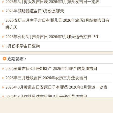
2026年3月剪头发吉日表 2026年3月剪头发吉日一览表
【宜】嫁娶 纳采 订盟 移徙 入宅 开市 祭祀 祈福，
2026年领结婚证吉日3月份是哪天
【忌】破土 安葬 修坟 造桥，
2026农历三月生子吉日有哪几天 2026年农历3月结婚吉日有
【冲】蛇日冲(猪)|岁破方位：东方，
哪几天
【九星吉凶】八白左辅星临门，
2026年公历3月扫舍吉日 2026年3月哪天适合打扫卫生
当日宜忌：✓强效匹配：嫁娶、纳采、移徙、✓附加吉兆：
3月份求学吉日查询
祈福、开市、✗首要规避：破土、安葬、✗次要规避：修
坟、造桥，
❂
近期发布：
风水能量介绍：财位：正南（宜摆放红色花卉）、喜神：西
2026黄道吉日3月份剖腹产 2026年剖腹产的黄道吉日
北（利于签约）、吉时：辰时（7：00-9：00）（建议在此区
2026年三月迁坟吉日 2026年农历三月迁坟吉日
间完成核心仪式），
2026年3月黄道吉日安床日子有哪些 2026年3月黄道一览表
公历：2025年11月15日星期六，
2026年3月作灶最佳吉日期 3月份作灶黄道吉日
农历：乙巳年十月廿四日，
2026年3月宝宝出生的吉日有哪些
天干地支：乙巳 丁亥 戊申，