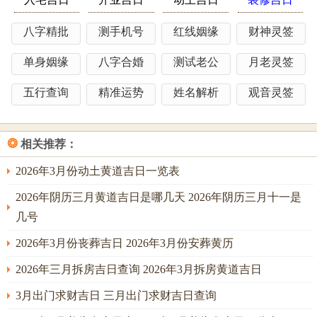
【忌】破土 安床 开仓 出货财，
八字精批
测手机号
红线姻缘
财神灵签
【冲】牛日冲(羊)|岁破方位：北方，
【九星吉凶】二黑巨门星值日，
单身姻缘
八字合婚
测试老公
月老灵签
当日宜忌：✓强效匹配：嫁娶、冠笄、祭祀、✓附加吉兆：
五行查询
精准运势
姓名解析
观音灵签
祈福、斋醮、✗首要规避：破土、安床、✗次要规避：开
仓、出货财，
❂
相关推荐：
2026年3月份动土黄道吉日一览表
风水能量介绍：财位：正西（宜摆放金属饰品）、喜神：西
2026年阴历三月黄道吉日是哪几天 2026年阴历三月十一是
南（利于宴请）、吉时：午时（11：00-13：00）（建议在此
几号
区间完成核心仪式），
2026年3月份丧葬吉日 2026年3月份安葬黄历
公历：2025年11月12日星期三，
2026年三月拆房吉日查询 2026年3月拆房黄道吉日
农历：乙巳年十月廿一日，
3月出门求财吉日 三月出门求财吉日查询
天干地支：乙巳 丁亥 乙巳，