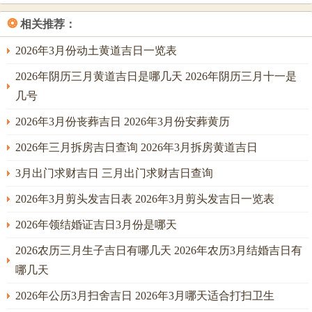
用这些工具的时候，必须要注意以下几点:
❂
相关推荐：
1.选择可靠的八字查询工具...再选择八字查询工具的时候，必
2026年3月份动土黄道吉日一览表
须要选择正规、可靠的平台、避免上当受骗。
2026年阴历三月黄道吉日是哪几天 2026年阴历三月十一是
2.确保自己输入的八字信息准确无误！八字查询工具是依据
几号
个人的出生时间、地点等信息进行计算的。输入的八字信息
必须要保证准确无误~否则得出的最终结果是也会不够准确.
2026年3月份丧葬吉日 2026年3月份安葬黄历
2026年三月拆房吉日查询 2026年3月拆房黄道吉日
3.合理对待查询结果...八字查询工具虽然可以提供必须的参
考- 但是它并不能完全代表一个人的命运。再查询于是出来
3月出门求财吉日 三月出门求财吉日查询
完了，必须要理性对待，不要盲目乐观或沮丧...
2026年3月剪头发吉日表 2026年3月剪头发吉日一览表
2026年领结婚证吉日3月份是哪天
2026农历三月生子吉日有哪几天 2026年农历3月结婚吉日有
哪几天
2026年公历3月扫舍吉日 2026年3月哪天适合打扫卫生