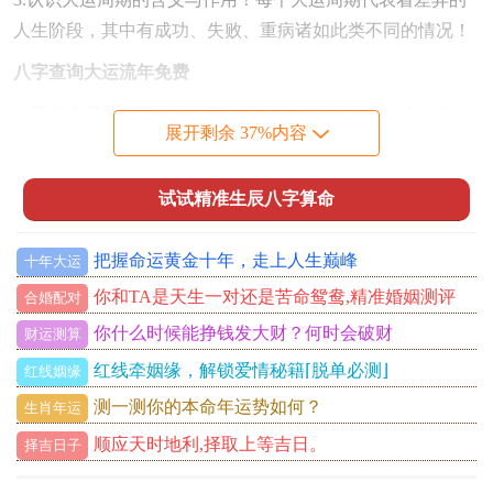
人生阶段，其中有成功、失败、重病诸如此类不同的情况！
八字查询大运流年免费
免费查询网站
以下是部分可供大家免费利用的八字查询工
展开剩余 37%内容
具：
1.飞象八字
试试精准生辰八字算命
飞象八字是一款异常受欢迎的八字排盘工具。它可以免费提
供详细的八字分析同个人运势预测
把握命运黄金十年，走上人生巅峰
十年大运
你和TA是天生一对还是苦命鸳鸯,精准婚姻测评
合婚配对
2.紫微斗数
你什么时候能挣钱发大财？何时会破财
财运测算
紫微斗数是一款极度传统的八字排盘工具。它可以通过八字
红线牵姻缘，解锁爱情秘籍⌈脱单必测⌋
红线姻缘
计算出自己的大运流年并依据大运周期的信息进行详细的分
析同阐述。
测一测你的本命年运势如何？
生肖年运
顺应天时地利,择取上等吉日。
择吉日子
怎么办正确利用八字查询工具
八字查询工具可以免费提供八
字计算、命理拆开看、运势预测等各类服务...遗憾的是再利