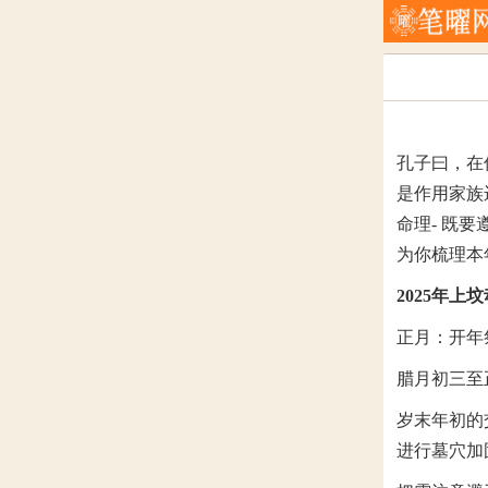
孔子曰，在
是作用家族
命理- 既
为你梳理本
2025年上
正月：开年
腊月初三至正
岁末年初的
进行墓穴加