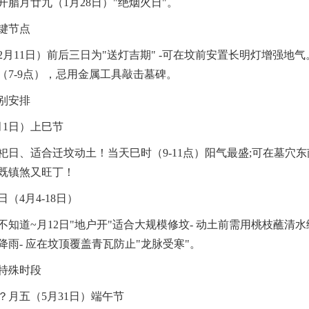
开腊月廿九（1月28日）"绝烟火日"。
键节点
2月11日）前后三日为"送灯吉期" -可在坟前安置长明灯增强地
（7-9点），忌用金属工具敲击墓碑。
别安排
月1日）上巳节
祀日、适合迁坟动土！当天巳时（9-11点）阳气最盛;可在墓穴
既镇煞又旺丁！
（4月4-18日）
不知道~月12日"地户开"适合大规模修坟- 动土前需用桃枝蘸清
降雨- 应在坟顶覆盖青瓦防止"龙脉受寒"。
特殊时段
？月五（5月31日）端午节