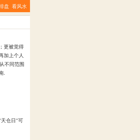
排盘
看风水
；更被觉得
再加上个人
将从不同范围
南.
天仓日"可