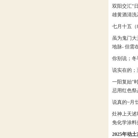
双阳交汇"
雄黄酒清洗
七月十五（
虽为鬼门大
地脉- 但
你别说；冬
说实在的；
一阳复始"
忌用红色祭
说真的~月
灶神上天述
免化学涂料
2025年动