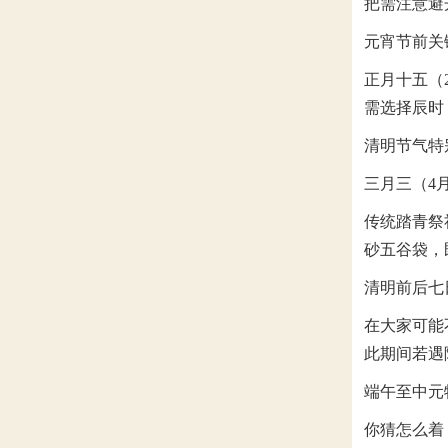
把需注意避
元宵节前关
正月十五（
需选择辰时
清明节气特
三月三（4
传统踏青祭
砂五谷袋，
清明前后七日
在大家可能
此期间若遇
端午至中元
你猜怎么着