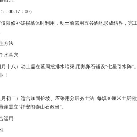
：00-17：00）
"仅限修补破损墓体时利用，动土前需用五谷洒地形成结界，完
。
理方法
？水墓穴
（四月十八）动土需在墓周挖排水暗渠;用鹅卵石铺设"七星引水阵"
业！
（八月初二）适合加固护坡、应采用分层夯土法- 每填30厘米土层
悬崖需立"祥安阁泰山石敢当"。
合运用
准