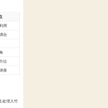
点
利用
调合
角
方位
碑座
土处埋入竹