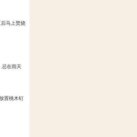
工后马上焚烧
。忌在雨天
需放置桃木钉