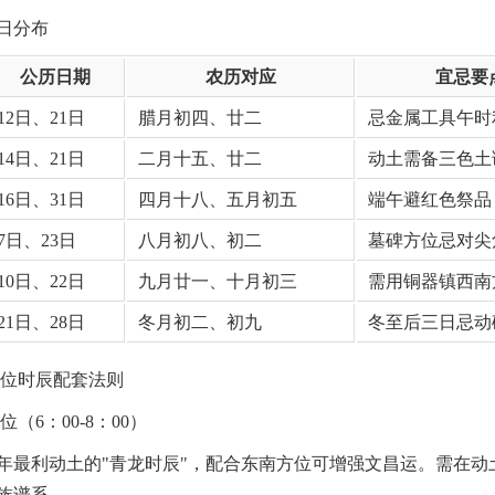
日分布
公历日期
农历对应
宜忌要
12日、21日
腊月初四、廿二
忌金属工具午时
14日、21日
二月十五、廿二
动土需备三色土
16日、31日
四月十八、五月初五
端午避红色祭品
7日、23日
八月初八、初二
墓碑方位忌对尖
10日、22日
九月廿一、十月初三
需用铜器镇西南
21日、28日
冬月初二、初九
冬至后三日忌动
 位时辰配套法则
位（6：00-8：00）
年最利动土的"青龙时辰"，配合东南方位可增强文昌运。需在动
族谱系。