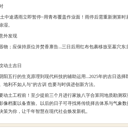
对
 土中途遇雨立即暂停~用青布覆盖作业面！雨停后需重新测算时
除湿。
意外发现
器物；应保持原位并焚香禀告...三日后用红布包裹移放至墓穴东北
阴阳五行的生克原理到现代科技的辅助运用...2025年的吉日选择
。地利不如人与"的古训 也要与时俱进创新方法。
要动土工程前！至少提前三个月进行家族八字合算同地质勘测双
影像档案以备查验。以后的日子可寻找将传统择吉体系与气象数
决策为你，让千年智慧在现代社会焕发新机。