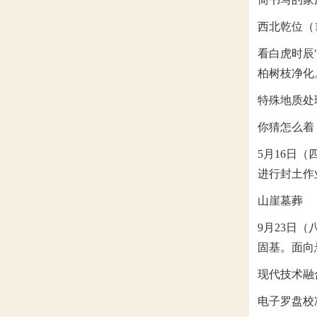
西北乾位（15
看白虎时辰
柏树枝净化
特殊地质处
你猜怎么着
5月16日
进行封土作
山崖墓葬
9月23日
固基。面向
现代技术融
电子罗盘校