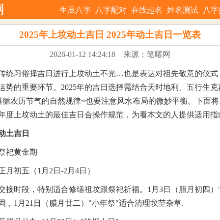
生辰八字
八字配对
在线起名
姓名测试
八字
2025年上坟动土吉日 2025年动土吉日一览表
2026-01-12 14:24:18
来源：笔曜网
传统习俗择吉日进行上坟动土不光…也是表达对祖先敬意的仪式
运势的重要环节。2025年的吉日选择需结合天时地利、五行生克
要遵循农历节气的自然规律~也要注意风水布局的微妙平衡。下面
年度上坟动土的最佳吉日合操作规范，为看本文的人提供适用指
坟动土吉日
祭祀黄金期
月初五（1月2日-2月4日）
交接时段，特别适合修缮祖坟跟祭祀祈福。1月3日（腊月初四）"
固，1月21日（腊月廿二）"小年祭"适合清理坟茔杂草.