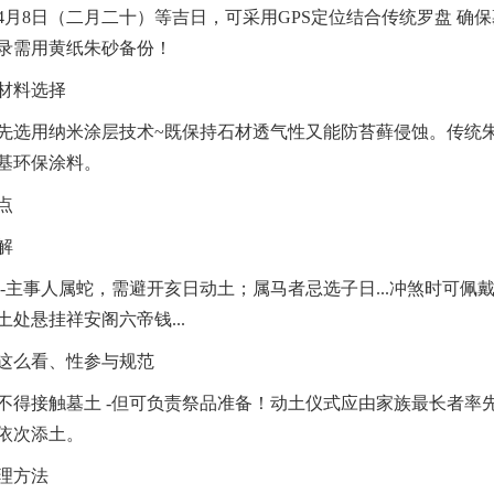
4月8日（二月二十）等吉日，可采用GPS定位结合传统罗盘 确
录需用黄纸朱砂备份！
材料选择
先选用纳米涂层技术~既保持石材透气性又能防苔藓侵蚀。传统
基环保涂料。
点
解
 -主事人属蛇，需避开亥日动土；属马者忌选子日...冲煞时可佩
处悬挂祥安阁六帝钱...
这么看、性参与规范
不得接触墓土 -但可负责祭品准备！动土仪式应由家族最长者率先
依次添土。
理方法