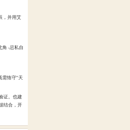
辰，并用艾
角 -忌私自
既需恪守"天
验证。也建
据结合，开