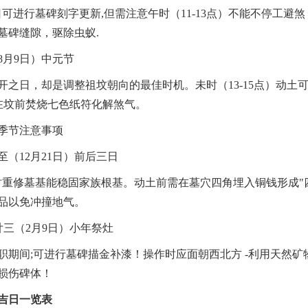
日可进行墓碑刻字更新,但需注意午时（11-13点）不能不停工避
墓碑缝隙，驱除虫蚁.
8月9日）中元节
开之日，却是调整祖坟朝向的最佳时机。未时（13-15点）动土
需在坟前焚烧七色纸符化解煞气。
季节注意事项
至（12月21日）前后三日
时重修墓基能稳固家族根基。动土前需在墓穴四角埋入铜钱形成"
品以免冲撞地气。
廿三（2月9日）小年祭灶
职期间;可进行墓碑描金补漆！操作时应面朝西北方 -利用天然矿
损伤碑体！
土吉日一览表