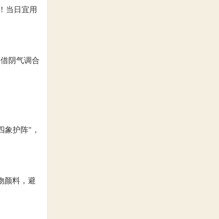
煞！当日宜用
可借阴气调合
四象护阵"，
物颜料，避