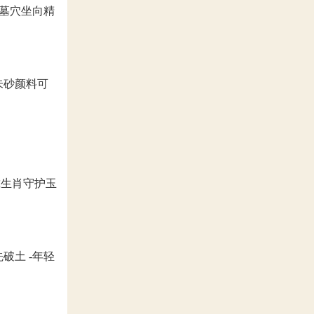
保墓穴坐向精
朱砂颜料可
戴生肖守护玉
破土 -年轻