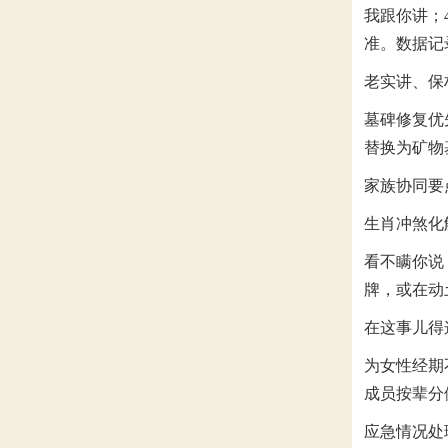
我跟你讲；
准。数据记
老实讲、保
墓碑修复优
替换为矿物
家族协同要
生肖冲煞化
看不瞒你说
牌，或在动土
在这事儿得
为女性经期
成员按辈分
应急情况处