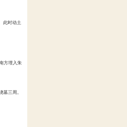
气。此时动土
东南方埋入朱
水绕墓三周。