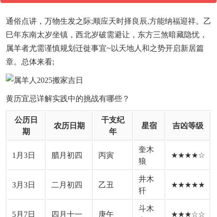
通俗点讲，万物生发之际;顺应天时择良辰,方能纳福迎祥。乙
巳年东南太岁坐镇，西北岁破需避让，东方三煞暗藏隐忧，
属羊者尤需谨慎规划迁徙事宜~以天地人和之势开启新居篇
章。总体来看;
黄历宜忌详解实践中的挑战有哪些？
公历日
干支纪
农历日期
星宿
吉凶等级
期
年
奎木
1月3日
腊月初四
丙寅
★★★★☆
狼
井木
3月3日
二月初四
乙丑
★★★★★
犴
斗木
5月7日
四月十一
庚午
★★★☆☆