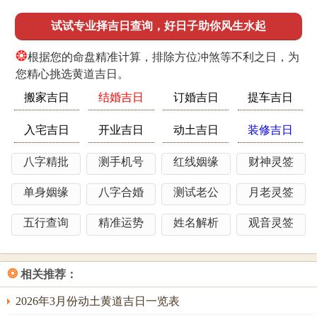
试试专业择吉日查询，好日子助你风生水起
❂
根据您的命盘精准计算，排除方位冲煞等不利之日，为
您精心挑选黄道吉日。
搬家吉日
结婚吉日
订婚吉日
提车吉日
入宅吉日
开业吉日
动土吉日
装修吉日
八字精批
测手机号
红线姻缘
财神灵签
单身姻缘
八字合婚
测试老公
月老灵签
五行查询
精准运势
姓名解析
观音灵签
❂
相关推荐：
2026年3月份动土黄道吉日一览表