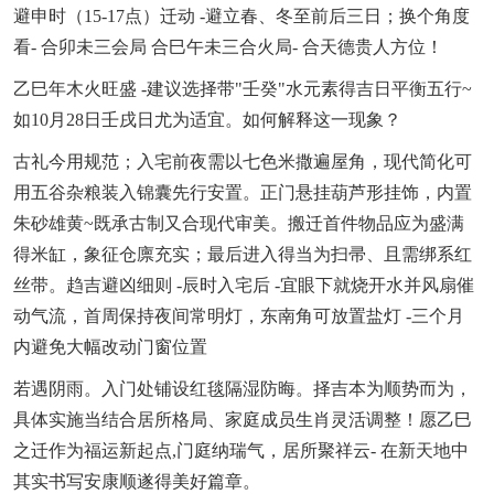
避申时（15-17点）迁动 -避立春、冬至前后三日；换个角度
看- 合卯未三会局 合巳午未三合火局- 合天德贵人方位！
乙巳年木火旺盛 -建议选择带"壬癸"水元素得吉日平衡五行~
如10月28日壬戌日尤为适宜。如何解释这一现象？
古礼今用规范；入宅前夜需以七色米撒遍屋角，现代简化可
用五谷杂粮装入锦囊先行安置。正门悬挂葫芦形挂饰，内置
朱砂雄黄~既承古制又合现代审美。搬迁首件物品应为盛满
得米缸，象征仓廪充实；最后进入得当为扫帚、且需绑系红
丝带。趋吉避凶细则 -辰时入宅后 -宜眼下就烧开水并风扇催
动气流，首周保持夜间常明灯，东南角可放置盐灯 -三个月
内避免大幅改动门窗位置
若遇阴雨。入门处铺设红毯隔湿防晦。择吉本为顺势而为，
具体实施当结合居所格局、家庭成员生肖灵活调整！愿乙巳
之迁作为福运新起点,门庭纳瑞气，居所聚祥云- 在新天地中
其实书写安康顺遂得美好篇章。