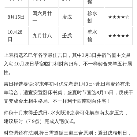
獬
闰六月廿
轸水
8月15日
庚戌
★★★★☆
一
蚓
10月28
壁水
九月廿八
壬戌
★★★★★
日
貐
上表精选乙巳年各季最佳吉日，其中3月3日井宿当值主文昌
入宅;10月28日壁宿临门利财帛归库、不一样契合未羊五行属
性。
吉日择选要诀;岁末年初可优先考虑1月3日~此日寅虎还有未
羊暗合，适宜安置卧床书桌；盛夏时节宜选8月15日，庚戌干
支变成金土相生格局、不一样利于西南朝向住宅！
仲秋十月末得壬戌日- 水火既济之势可化解东南太岁压力，
建议辰时（7-9点）完成入宅仪式。
时空调还有法则,择日需遵循三避三合原则：避丑戌相刑日，