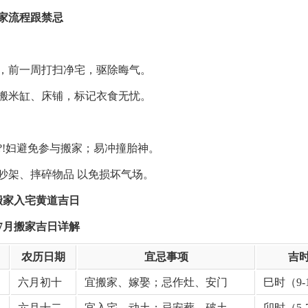
家流程跟禁忌
，前一周打扫净宅，驱除晦气。
搬米缸、床铺，标记衣食无忧。
?!妇避免参与搬家；易冲撞胎神。
吵架、摔碎物品 以免损坏气场。
月搬家入宅黄道吉日
年7月搬家吉日详解
农历日期
宜忌事项
吉
六月初十
宜搬家、嫁娶；忌作灶、安门
巳时（9-
六月十二
宜入宅、动土；忌安葬、破土
卯时（5-