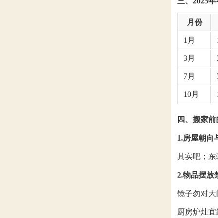
三、2025
月份
1月
3月
7月
10月
四、搬家前
1.房屋朝
其实吧；东
2.物品摆放
镜子勿对大
厨房炉灶宜