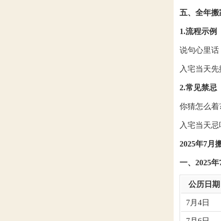
五、全年搬
1.流程示例
说句心里话
入宅当天先
2.常见禁忌
你猜怎么着
入宅当天忌
2025年7
一、2025
公历日期
7月4日
7月6日