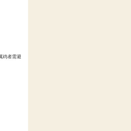
属鸡者需避