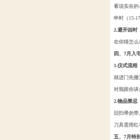
看说实在的-
申时（15-
2.避开凶时
在你猜怎么着
四、7月入
1.仪式流程
就进门先撒
对我跟你讲
2.物品禁忌
旧扫帚勿带
刀具需用红
五、7月特