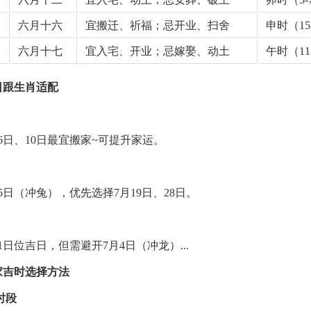
六月十六
宜搬迁、祈福；忌开业、扫舍
申时（15
六月十七
宜入宅、开业；忌嫁娶、动土
午时（11
日跟生肖适配
6日、10日最宜搬家~可提升家运。
5日（冲兔），优先选择7月19日、28日。
21日位吉日，但需避开7月4日（冲龙）...
家吉时选择方法
时段