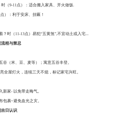
 时（9-11点）：适合搬入家具、开火做饭.
17点）：利于安床、挂匾！
？时（11-13点）易犯“五黄煞”,不宜动土或入宅...
宅流程与禁忌
五谷（米、豆、麦等）；寓意五谷丰登。
;亮全屋灯火，连续三天不熄，标记家宅兴旺。
入新家- 以免带走晦气。
布包裹~避免血光之灾。
别吉日认识