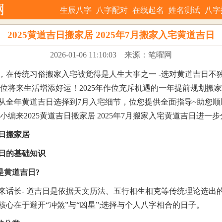
生辰八字
八字配对
在线起名
姓名测试
八字
2025黄道吉日搬家居 2025年7月搬家入宅黄道吉日
2026-01-06 11:10:03
来源：笔曜网
，在传统习俗搬家入宅被觉得是人生大事之一 -选对黄道吉日不
能位将来生活增添好运！2025年作位充斥机遇的一年提前规划搬
从全年黄道吉日选择到7月入宅细节，位您提供全面指导~助您顺
小编来2025黄道吉日搬家居 2025年7月搬家入宅黄道吉日进一
吉日搬家居
日的基础知识
是黄道吉日?
来话长- 道吉日是依据天文历法、五行相生相克等传统理论选出
核心在于避开“冲煞”与“凶星”;选择与个人八字相合的日子。