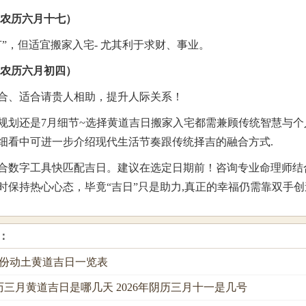
日（农历六月十七）
节”，但适宜搬家入宅- 尤其利于求财、事业。
日（农历六月初四）
合、适合请贵人相助，提升人际关系！
规划还是7月细节~选择黄道吉日搬家入宅都需兼顾传统智慧与个
细看中可进一步介绍现代生活节奏跟传统择吉的融合方式.
合数字工具快匹配吉日。建议在选定日期前！咨询专业命理师结
时保持热心心态，毕竟“吉日”只是助力,真正的幸福仍需靠双手创
：
3月份动土黄道吉日一览表
阴历三月黄道吉日是哪几天 2026年阴历三月十一是几号