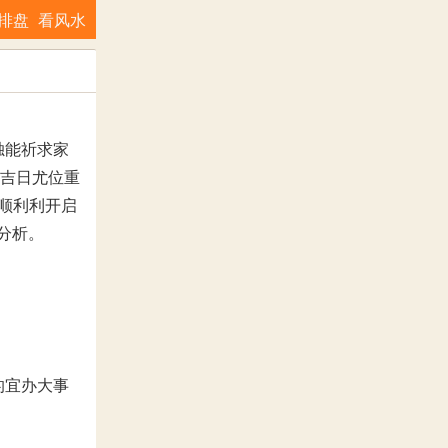
排盘
看风水
独能祈求家
家吉日尤位重
顺利利开启
步分析。
的宜办大事