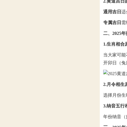
2.黄道吉日
通用吉日
适
专属吉日
需
二、2025
1.生肖相合
当大家可能
开卯日（兔
2.月令相生
选择月份生
3.纳音五行
年份纳音（