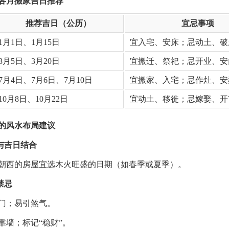
年各月搬家吉日推荐
推荐吉日（公历）
宜忌事项
1月1日、1月15日
宜入宅、安床；忌动土、破
3月5日、3月20日
宜搬迁、祭祀；忌开业、安
7月4日、7月6日、7月10日
宜搬家、入宅；忌作灶、安
10月8日、10月22日
宜动土、移徙；忌嫁娶、开
的风水布局建议
向与吉日结合
朝西的房屋宜选木火旺盛的日期（如春季或夏季）。
禁忌
门；易引煞气。
靠墙；标记“稳财”。